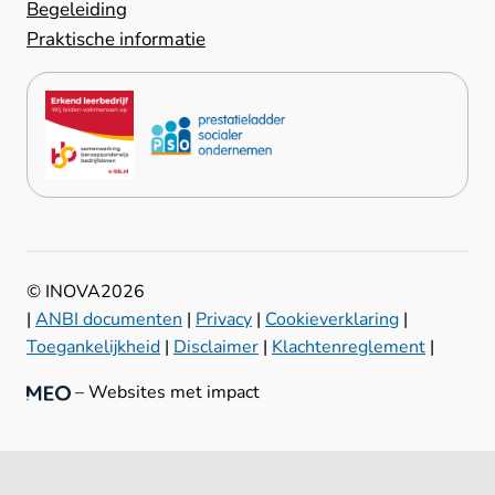
Begeleiding
Praktische informatie
© INOVA
2026
|
ANBI documenten
|
Privacy
|
Cookieverklaring
|
Toegankelijkheid
|
Disclaimer
|
Klachtenreglement
|
– Websites met impact