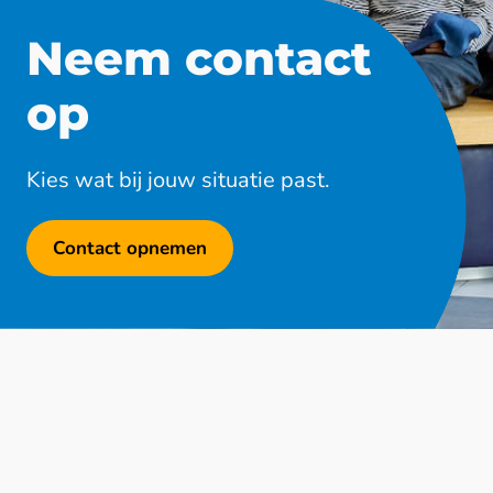
Neem contact
op
Kies wat bij jouw situatie past.
Contact opnemen