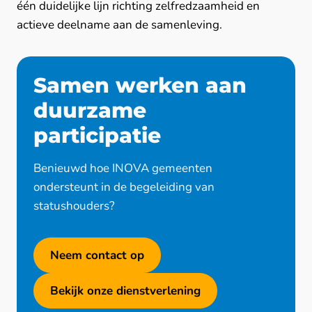
één duidelijke lijn richting zelfredzaamheid en
actieve deelname aan de samenleving.
Samen werken aan
duurzame
participatie
Benieuwd hoe INOVA gemeenten
ondersteunt in de begeleiding van
statushouders?
Neem contact op
Bekijk onze dienstverlening