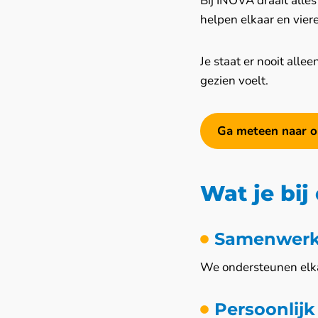
Bij INOVA draait alle
helpen elkaar en vier
Je staat er nooit all
gezien voelt.
Ga meteen naar o
Wat je bij
Samenwerk
We ondersteunen elkaa
Persoonlijk