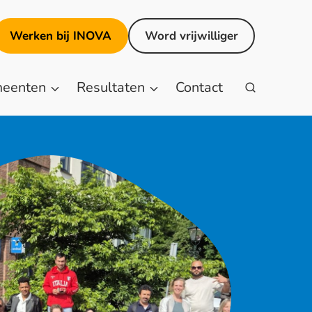
rlands
Werken bij INOVA
Word vrijwilliger
eenten
Resultaten
Contact