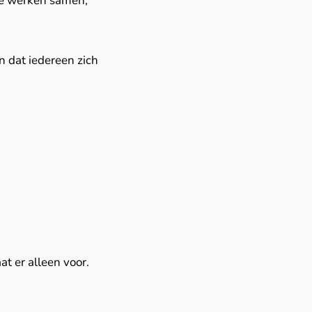
 We werken samen,
n dat iedereen zich
t er alleen voor.