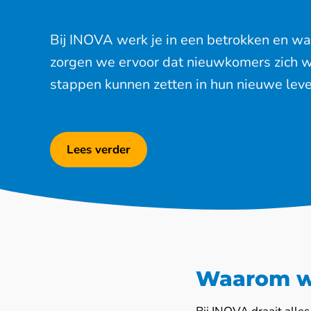
Bij INOVA werk je in een betrokken en 
zorgen we ervoor dat nieuwkomers zich 
stappen kunnen zetten in hun nieuwe leve
Lees verder
Waarom w