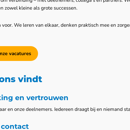
s om verbinding – met deelnemers, collega’s en partners.
en zowel kleine als grote successen.
een voor. We leren van elkaar, denken praktisch mee en zorge
nze vacatures
 ons vindt
ing en vertrouwen
r en onze deelnemers. Iedereen draagt bij en niemand staa
 contact