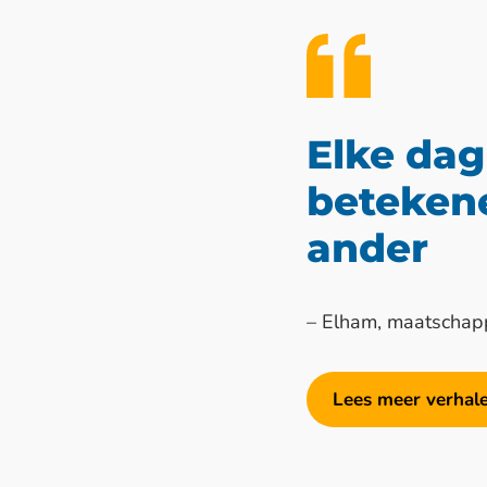
Elke dag
beteken
ander
Elham, maatschapp
Lees meer verhale