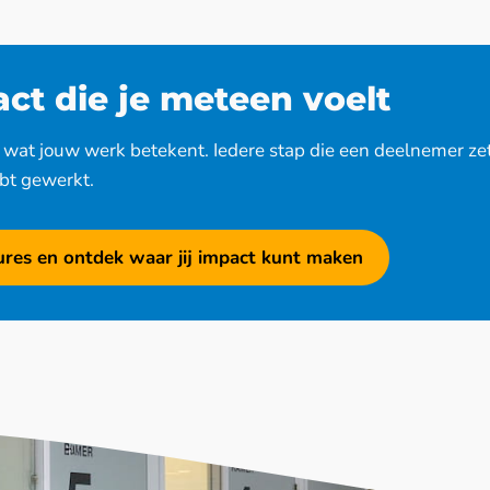
ct die je meteen voelt
t wat jouw werk betekent. Iedere stap die een deelnemer zet,
bt gewerkt.
ures en ontdek waar jij impact kunt maken