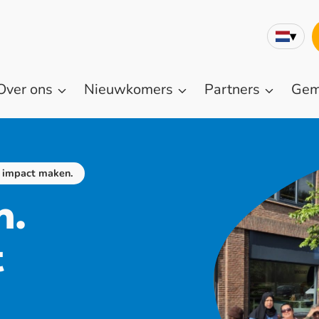
Nede
▾
Over ons
Nieuwkomers
Partners
Gem
 impact maken.
n.
t