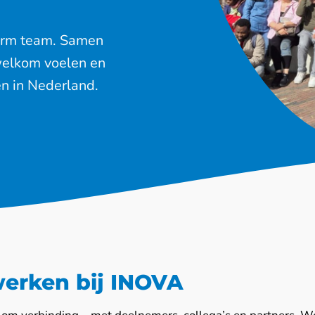
warm team. Samen
welkom voelen en
n in Nederland.
erken bij INOVA