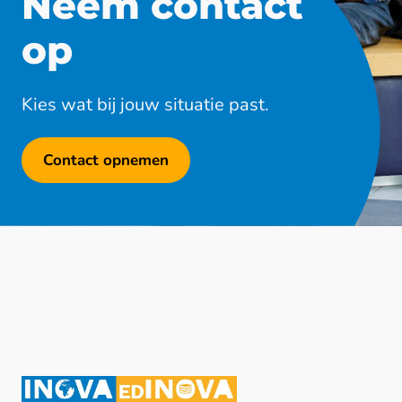
Neem contact
op
Kies wat bij jouw situatie past.
Contact opnemen