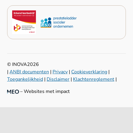
© INOVA
2026
|
ANBI documenten
|
Privacy
|
Cookieverklaring
|
Toegankelijkheid
|
Disclaimer
|
Klachtenreglement
|
– Websites met impact