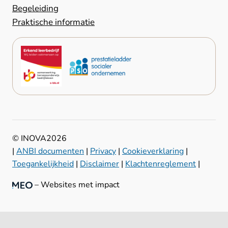
Begeleiding
Praktische informatie
© INOVA
2026
|
ANBI documenten
|
Privacy
|
Cookieverklaring
|
Toegankelijkheid
|
Disclaimer
|
Klachtenreglement
|
– Websites met impact