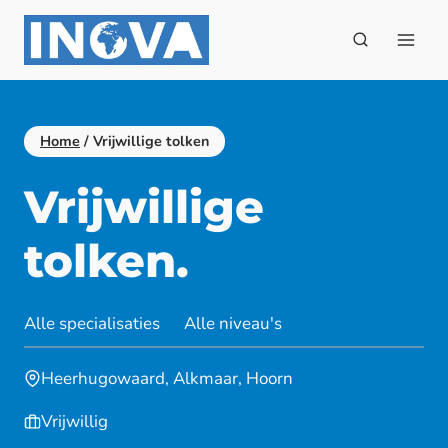
Doorgaan
naar
inhoud
Home
/
Vrijwillige tolken
Vrijwillige
tolken.
Alle specialisaties
Alle niveau's
Heerhugowaard, Alkmaar, Hoorn
Vrijwillig