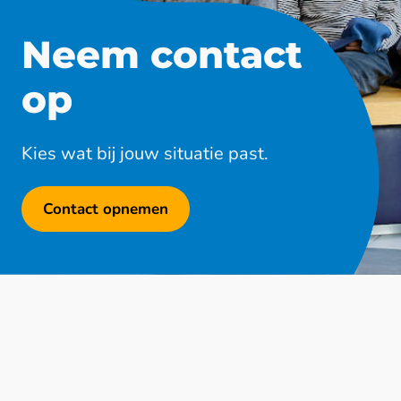
Neem contact
op
Kies wat bij jouw situatie past.
Contact opnemen